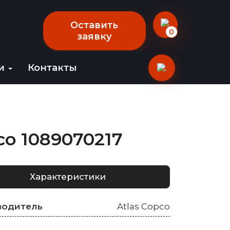
Оставить
0
заявку
ии
Контакты
co 1089070217
Характеристики
водитель
Atlas Copco