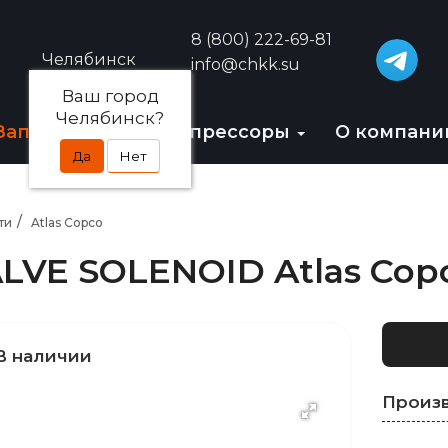
8 (800) 222-69-81
Челябинск
info@chkk.su
Ваш город
Челябинск?
Запчасти
БУ-компрессоры
О компан
Да
Нет
ти
Atlas Copco
LVE SOLENOID Atlas Cop
В наличии
Произ