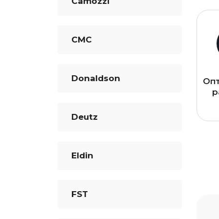
Camozzi
CMC
Donaldson
Оп
р
Deutz
Eldin
FST