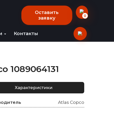
Оставить
0
заявку
ии
Контакты
o 1089064131
Характеристики
водитель
Atlas Copco