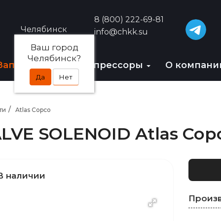
8 (800) 222-69-81
Челябинск
info@chkk.su
Ваш город
Челябинск?
Запчасти
БУ-компрессоры
О компан
Да
Нет
ти
Atlas Copco
LVE SOLENOID Atlas Copc
В наличии
Произ