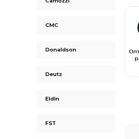
Camozzi
CMC
Donaldson
Оп
р
Deutz
Eldin
FST