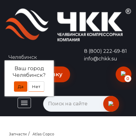
8 (800) 222-69-81
Челябинск
info@chkk.su
Ваш город
Оставить заявку
Челябинск?
0
Да
Нет
Запчасти
Atlas Copco