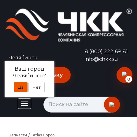
8 (800) 222-69-81
Челябинск
info@chkk.su
Ваш город
Оставить заявку
Челябинск?
0
Да
Нет
Запчасти
Atlas Copco