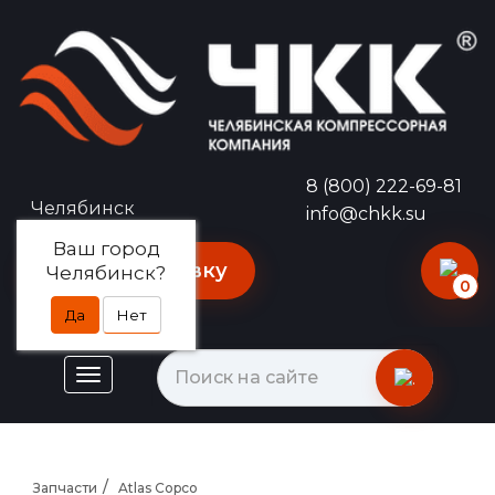
8 (800) 222-69-81
Челябинск
info@chkk.su
Ваш город
Оставить заявку
Челябинск?
0
Да
Нет
Запчасти
Atlas Copco