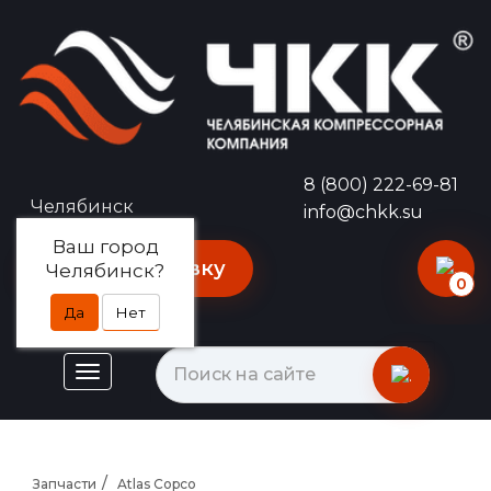
8 (800) 222-69-81
Челябинск
info@chkk.su
Ваш город
Оставить заявку
Челябинск?
0
Да
Нет
Запчасти
Atlas Copco