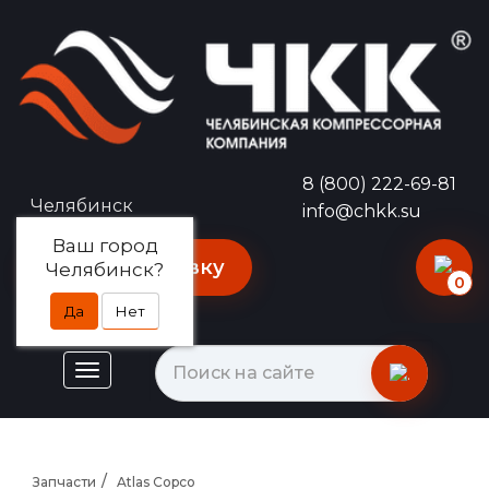
8 (800) 222-69-81
Челябинск
info@chkk.su
Ваш город
Оставить заявку
Челябинск?
0
Да
Нет
Запчасти
Atlas Copco